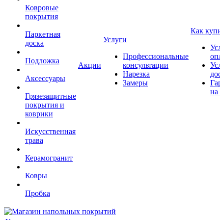
Ковровые
покрытия
Как куп
Паркетная
Услуги
доска
Ус
Профессиональные
оп
Подложка
Акции
консультации
Ус
Нарезка
до
Аксессуары
Замеры
Га
на
Грязезащитные
покрытия и
коврики
Искусственная
трава
Керамогранит
Ковры
Пробка