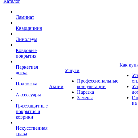
Каталог
Ламинат
Кварцвинил
Линолеум
Ковровые
покрытия
Как куп
Паркетная
Услуги
доска
Ус
Профессиональные
оп
Подложка
Акции
консультации
Ус
Нарезка
до
Аксессуары
Замеры
Га
на
Грязезащитные
покрытия и
коврики
Искусственная
трава