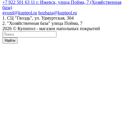
+7 922 501 63 11
г. Ижевск, улица Пойма, 7 (Хозяйственная
база)
gvozd@kupipol.ru
hozbaza@kupipol.ru
1. СЦ "Гвоздь", ул. Удмуртская, 304
2. "Хозяйственная база" улица Пойма, 7
2026 © Купипол - магазин напольных покрытий
Найти