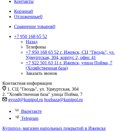
Контакты
Корзина
0
Отложенные
0
Сравнение товаров
0
+7 950 168 65 52
Назад
Телефоны
+7 950 168 65 52
г. Ижевск, СЦ "Гвоздь", ул.
Удмуртская, 304, корпус 2, офис 41
+7 922 501 63 11
г. Ижевск, улица Пойма, 7
(Хозяйственная база)
Заказать звонок
Контактная информация
1. СЦ "Гвоздь", ул. Удмуртская, 304
2. "Хозяйственная база" улица Пойма, 7
gvozd@kupipol.ru
hozbaza@kupipol.ru
Вконтакте
Telegram
Купипол- магазин напольных покрытий в Ижевске