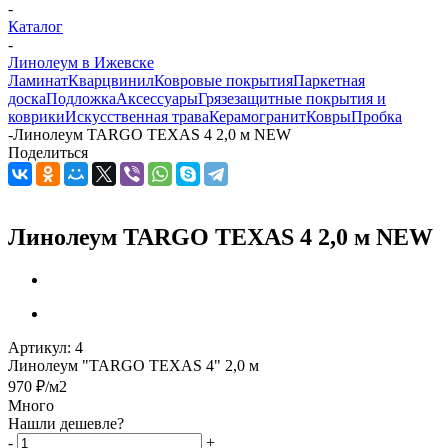
-
Каталог
-
Линолеум в Ижевске
Ламинат
Кварцвинил
Ковровые покрытия
Паркетная
доска
Подложка
Аксессуары
Грязезащитные покрытия и
коврики
Искусственная трава
Керамогранит
Ковры
Пробка
-
Линолеум TARGO TEXAS 4 2,0 м NEW
Поделиться
Линолеум TARGO TEXAS 4 2,0 м NEW
Артикул:
4
Линолеум "TARGO TEXAS 4" 2,0 м
970
₽
/м2
Много
Нашли дешевле?
-
+