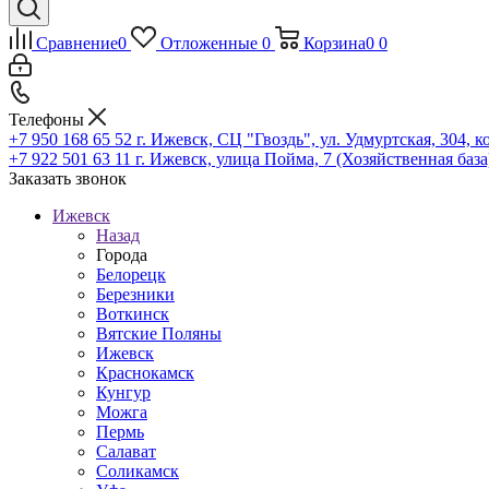
Сравнение
0
Отложенные
0
Корзина
0
0
Телефоны
+7 950 168 65 52
г. Ижевск, СЦ "Гвоздь", ул. Удмуртская, 304, к
+7 922 501 63 11
г. Ижевск, улица Пойма, 7 (Хозяйственная база
Заказать звонок
Ижевск
Назад
Города
Белорецк
Березники
Воткинск
Вятские Поляны
Ижевск
Краснокамск
Кунгур
Можга
Пермь
Салават
Соликамск