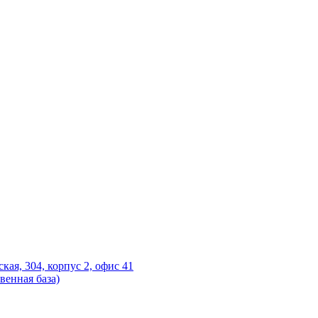
ская, 304, корпус 2, офис 41
венная база)