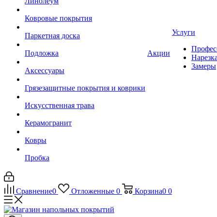
Линолеум
Ковровые покрытия
Услуги
Паркетная доска
Профес
Подложка
Акции
Нарезк
Замеры
Аксессуары
Грязезащитные покрытия и коврики
Искусственная трава
Керамогранит
Ковры
Пробка
Сравнение
0
Отложенные
0
Корзина
0
0