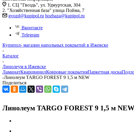
1. СЦ "Гвоздь", ул. Удмуртская, 304
2. "Хозяйственная база" улица Пойма, 7
gvozd@kupipol.ru
hozbaza@kupipol.ru
Вконтакте
Telegram
Купипол- магазин напольных покрытий в Ижевске
-
Каталог
-
Линолеум в Ижевске
Ламинат
Кварцвинил
Ковровые покрытия
Паркетная доска
Подл
-
Линолеум TARGO FOREST 9 1,5 м NEW
Поделиться
Линолеум TARGO FOREST 9 1,5 м NE