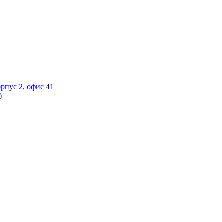
орпус 2, офис 41
)