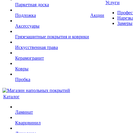
Услуги
Паркетная доска
Профес
Подложка
Акции
Нарезк
Замеры
Аксессуары
Грязезащитные покрытия и коврики
Искусственная трава
Керамогранит
Ковры
Пробка
Каталог
Ламинат
Кварцвинил