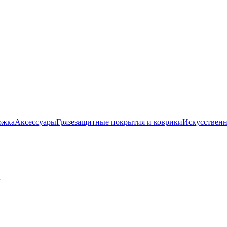
ожка
Аксессуары
Грязезащитные покрытия и коврики
Искусственн
W