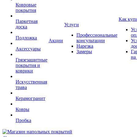
Ковровые
покрытия
Как куп
Паркетная
Услуги
доска
Ус
Профессиональные
оп
Подложка
Акции
консультации
Ус
Нарезка
до
Аксессуары
Замеры
Га
на
Грязезащитные
покрытия и
коврики
Искусственная
трава
Керамогранит
Ковры
Пробка