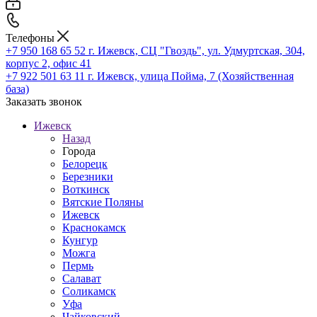
Телефоны
+7 950 168 65 52
г. Ижевск, СЦ "Гвоздь", ул. Удмуртская, 304,
корпус 2, офис 41
+7 922 501 63 11
г. Ижевск, улица Пойма, 7 (Хозяйственная
база)
Заказать звонок
Ижевск
Назад
Города
Белорецк
Березники
Воткинск
Вятские Поляны
Ижевск
Краснокамск
Кунгур
Можга
Пермь
Салават
Соликамск
Уфа
Чайковский