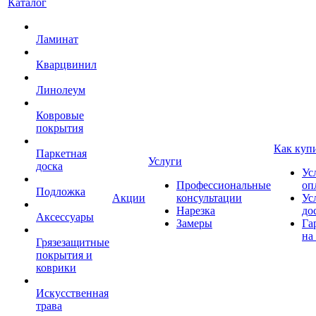
Каталог
Ламинат
Кварцвинил
Линолеум
Ковровые
покрытия
Как куп
Паркетная
Услуги
доска
Ус
Профессиональные
оп
Подложка
Акции
консультации
Ус
Нарезка
до
Аксессуары
Замеры
Га
на
Грязезащитные
покрытия и
коврики
Искусственная
трава