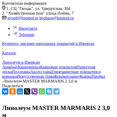
Контактная информация
1. СЦ "Гвоздь", ул. Удмуртская, 304
2. "Хозяйственная база" улица Пойма, 7
gvozd@kupipol.ru
hozbaza@kupipol.ru
Вконтакте
Telegram
Купипол- магазин напольных покрытий в Ижевске
-
Каталог
-
Линолеум в Ижевске
Ламинат
Кварцвинил
Ковровые покрытия
Паркетная
доска
Подложка
Аксессуары
Грязезащитные покрытия и
коврики
Искусственная трава
Керамогранит
Ковры
Пробка
-
Линолеум MASTER MARMARIS 2 3,0 м
Поделиться
Линолеум MASTER MARMARIS 2 3,0
м