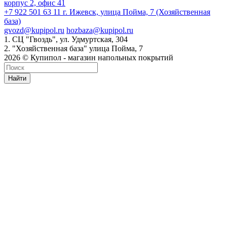
корпус 2, офис 41
+7 922 501 63 11
г. Ижевск, улица Пойма, 7 (Хозяйственная
база)
gvozd@kupipol.ru
hozbaza@kupipol.ru
1. СЦ "Гвоздь", ул. Удмуртская, 304
2. "Хозяйственная база" улица Пойма, 7
2026 © Купипол - магазин напольных покрытий
Найти