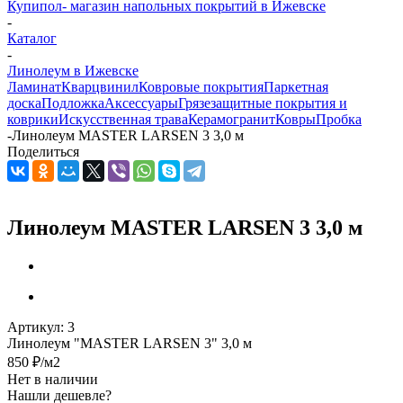
Купипол- магазин напольных покрытий в Ижевске
-
Каталог
-
Линолеум в Ижевске
Ламинат
Кварцвинил
Ковровые покрытия
Паркетная
доска
Подложка
Аксессуары
Грязезащитные покрытия и
коврики
Искусственная трава
Керамогранит
Ковры
Пробка
-
Линолеум MASTER LARSEN 3 3,0 м
Поделиться
Линолеум MASTER LARSEN 3 3,0 м
Артикул:
3
Линолеум "MASTER LARSEN 3" 3,0 м
850
₽
/м2
Нет в наличии
Нашли дешевле?