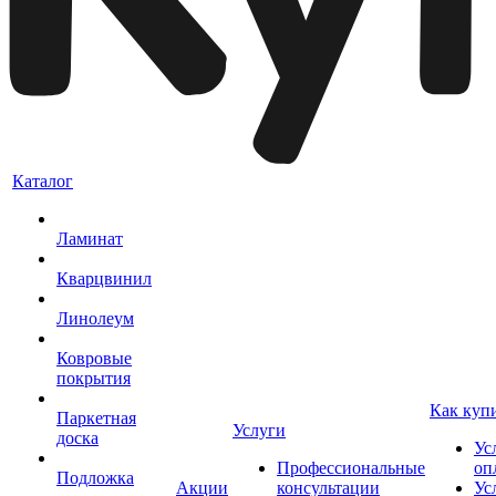
Каталог
Ламинат
Кварцвинил
Линолеум
Ковровые
покрытия
Как куп
Паркетная
Услуги
доска
Ус
Профессиональные
оп
Подложка
Акции
консультации
Ус