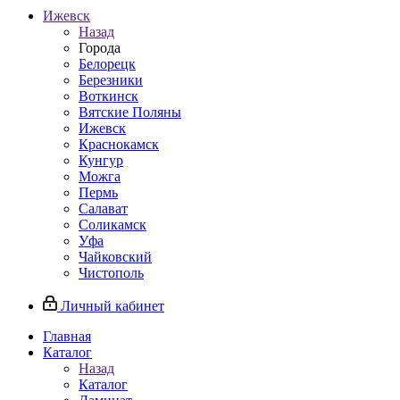
Ижевск
Назад
Города
Белорецк
Березники
Воткинск
Вятские Поляны
Ижевск
Краснокамск
Кунгур
Можга
Пермь
Салават
Соликамск
Уфа
Чайковский
Чистополь
Личный кабинет
Главная
Каталог
Назад
Каталог