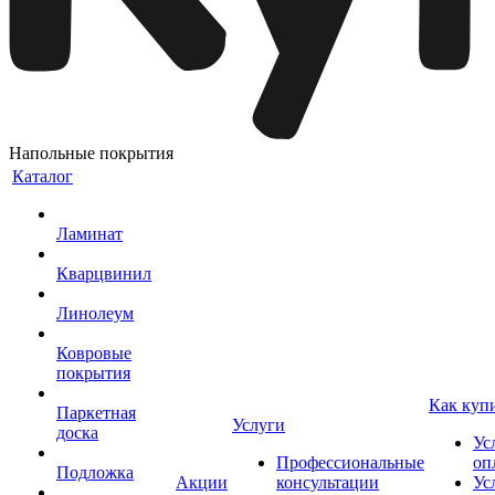
Напольные покрытия
Каталог
Ламинат
Кварцвинил
Линолеум
Ковровые
покрытия
Как куп
Паркетная
Услуги
доска
Ус
Профессиональные
оп
Подложка
Акции
консультации
Ус