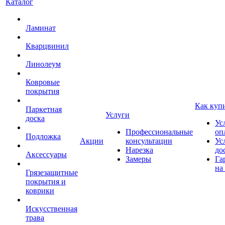
Каталог
Ламинат
Кварцвинил
Линолеум
Ковровые
покрытия
Как куп
Паркетная
Услуги
доска
Ус
Профессиональные
оп
Подложка
Акции
консультации
Ус
Нарезка
до
Аксессуары
Замеры
Га
на
Грязезащитные
покрытия и
коврики
Искусственная
трава