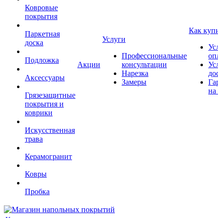
Ковровые
покрытия
Как куп
Паркетная
Услуги
доска
Ус
Профессиональные
оп
Подложка
Акции
консультации
Ус
Нарезка
до
Аксессуары
Замеры
Га
на
Грязезащитные
покрытия и
коврики
Искусственная
трава
Керамогранит
Ковры
Пробка