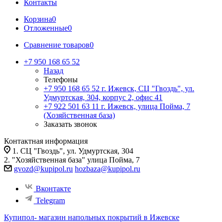
Контакты
Корзина
0
Отложенные
0
Сравнение товаров
0
+7 950 168 65 52
Назад
Телефоны
+7 950 168 65 52
г. Ижевск, СЦ "Гвоздь", ул.
Удмуртская, 304, корпус 2, офис 41
+7 922 501 63 11
г. Ижевск, улица Пойма, 7
(Хозяйственная база)
Заказать звонок
Контактная информация
1. СЦ "Гвоздь", ул. Удмуртская, 304
2. "Хозяйственная база" улица Пойма, 7
gvozd@kupipol.ru
hozbaza@kupipol.ru
Вконтакте
Telegram
Купипол- магазин напольных покрытий в Ижевске