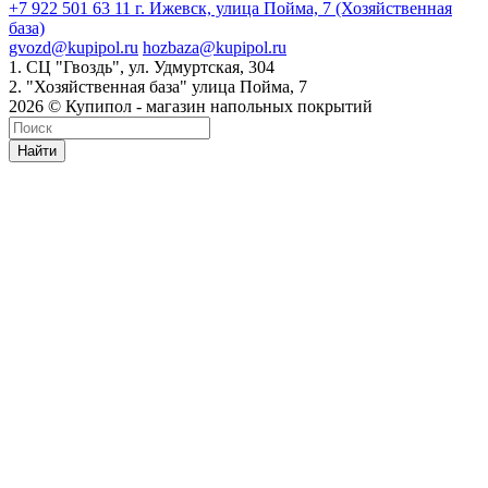
+7 922 501 63 11
г. Ижевск, улица Пойма, 7 (Хозяйственная
база)
gvozd@kupipol.ru
hozbaza@kupipol.ru
1. СЦ "Гвоздь", ул. Удмуртская, 304
2. "Хозяйственная база" улица Пойма, 7
2026 © Купипол - магазин напольных покрытий
Найти