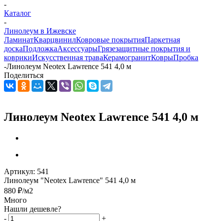
-
Каталог
-
Линолеум в Ижевске
Ламинат
Кварцвинил
Ковровые покрытия
Паркетная
доска
Подложка
Аксессуары
Грязезащитные покрытия и
коврики
Искусственная трава
Керамогранит
Ковры
Пробка
-
Линолеум Neotex Lawrence 541 4,0 м
Поделиться
Линолеум Neotex Lawrence 541 4,0 м
Артикул:
541
Линолеум "Neotex Lawrence" 541 4,0 м
880
₽
/м2
Много
Нашли дешевле?
-
+