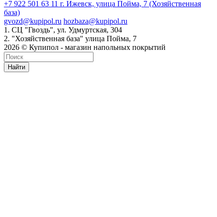
+7 922 501 63 11
г. Ижевск, улица Пойма, 7 (Хозяйственная
база)
gvozd@kupipol.ru
hozbaza@kupipol.ru
1. СЦ "Гвоздь", ул. Удмуртская, 304
2. "Хозяйственная база" улица Пойма, 7
2026 © Купипол - магазин напольных покрытий
Найти