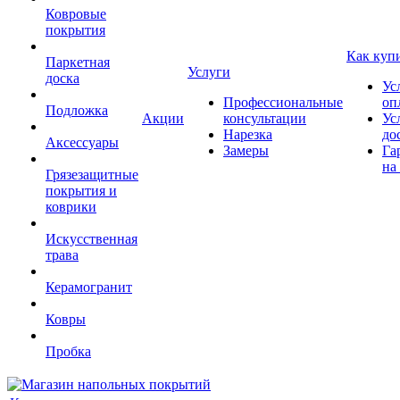
Ковровые
покрытия
Как куп
Паркетная
Услуги
доска
Ус
Профессиональные
оп
Подложка
Акции
консультации
Ус
Нарезка
до
Аксессуары
Замеры
Га
на
Грязезащитные
покрытия и
коврики
Искусственная
трава
Керамогранит
Ковры
Пробка