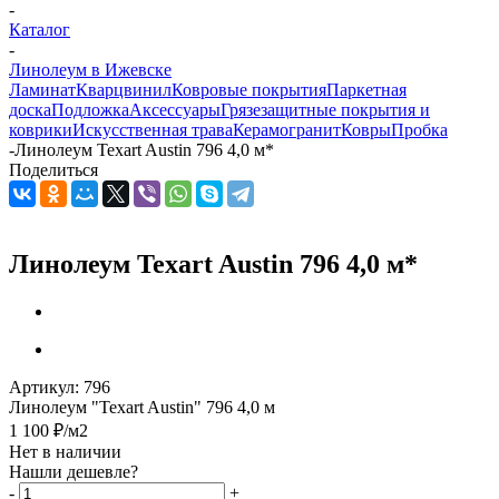
-
Каталог
-
Линолеум в Ижевске
Ламинат
Кварцвинил
Ковровые покрытия
Паркетная
доска
Подложка
Аксессуары
Грязезащитные покрытия и
коврики
Искусственная трава
Керамогранит
Ковры
Пробка
-
Линолеум Texart Austin 796 4,0 м*
Поделиться
Линолеум Texart Austin 796 4,0 м*
Артикул:
796
Линолеум "Texart Austin" 796 4,0 м
1 100
₽
/м2
Нет в наличии
Нашли дешевле?
-
+