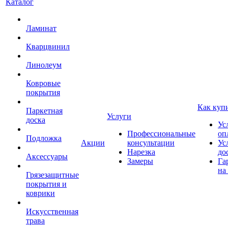
Каталог
Ламинат
Кварцвинил
Линолеум
Ковровые
покрытия
Как куп
Паркетная
Услуги
доска
Ус
Профессиональные
оп
Подложка
Акции
консультации
Ус
Нарезка
до
Аксессуары
Замеры
Га
на
Грязезащитные
покрытия и
коврики
Искусственная
трава