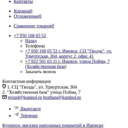
Контакты
Корзина
0
Отложенные
0
Сравнение товаров
0
+7 950 168 65 52
Назад
Телефоны
+7 950 168 65 52
г. Ижевск, СЦ "Гвоздь", ул.
Удмуртская, 304, корпус 2, офис 41
+7 922 501 63 11
г. Ижевск, улица Пойма, 7
(Хозяйственная база)
Заказать звонок
Контактная информация
1. СЦ "Гвоздь", ул. Удмуртская, 304
2. "Хозяйственная база" улица Пойма, 7
gvozd@kupipol.ru
hozbaza@kupipol.ru
Вконтакте
Telegram
Купипол- магазин напольных покрытий в Ижевске