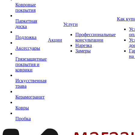
Ковровые
покрытия
Как куп
Паркетная
Услуги
доска
Ус
Профессиональные
оп
Подложка
Акции
консультации
Ус
Нарезка
до
Аксессуары
Замеры
Га
на
Грязезащитные
покрытия и
коврики
Искусственная
трава
Керамогранит
Ковры
Пробка