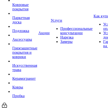
Ковровые
покрытия
Как куп
Паркетная
Услуги
доска
Ус
Профессиональные
оп
Подложка
Акции
консультации
Ус
Нарезка
до
Аксессуары
Замеры
Га
на
Грязезащитные
покрытия и
коврики
Искусственная
трава
Керамогранит
Ковры
Пробка