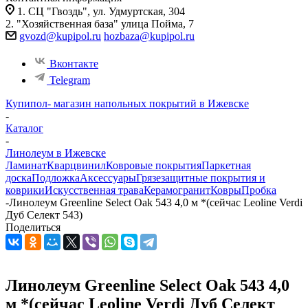
1. СЦ "Гвоздь", ул. Удмуртская, 304
2. "Хозяйственная база" улица Пойма, 7
gvozd@kupipol.ru
hozbaza@kupipol.ru
Вконтакте
Telegram
Купипол- магазин напольных покрытий в Ижевске
-
Каталог
-
Линолеум в Ижевске
Ламинат
Кварцвинил
Ковровые покрытия
Паркетная
доска
Подложка
Аксессуары
Грязезащитные покрытия и
коврики
Искусственная трава
Керамогранит
Ковры
Пробка
-
Линолеум Greenline Select Oak 543 4,0 м *(сейчас Leoline Verdi
Дуб Селект 543)
Поделиться
Линолеум Greenline Select Oak 543 4,0
м *(сейчас Leoline Verdi Дуб Селект