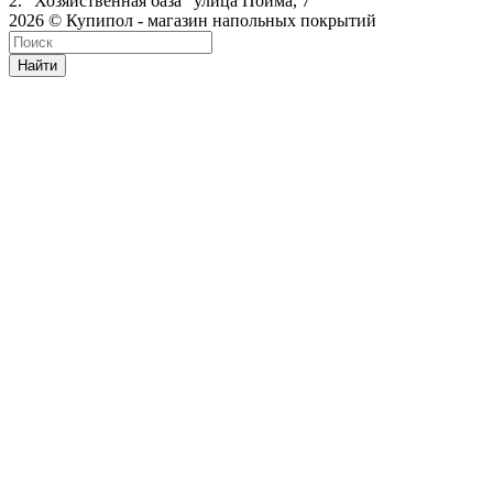
2. "Хозяйственная база" улица Пойма, 7
2026 © Купипол - магазин напольных покрытий
Найти