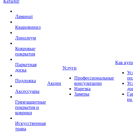
Каталог
Ламинат
Кварцвинил
Линолеум
Ковровые
покрытия
Как куп
Паркетная
Услуги
доска
Ус
Профессиональные
оп
Подложка
Акции
консультации
Ус
Нарезка
до
Аксессуары
Замеры
Га
на
Грязезащитные
покрытия и
коврики
Искусственная
трава