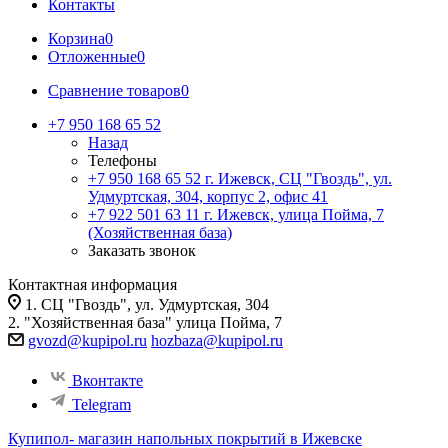
Контакты
Корзина
0
Отложенные
0
Сравнение товаров
0
+7 950 168 65 52
Назад
Телефоны
+7 950 168 65 52
г. Ижевск, СЦ "Гвоздь", ул.
Удмуртская, 304, корпус 2, офис 41
+7 922 501 63 11
г. Ижевск, улица Пойма, 7
(Хозяйственная база)
Заказать звонок
Контактная информация
1. СЦ "Гвоздь", ул. Удмуртская, 304
2. "Хозяйственная база" улица Пойма, 7
gvozd@kupipol.ru
hozbaza@kupipol.ru
Вконтакте
Telegram
Купипол- магазин напольных покрытий в Ижевске