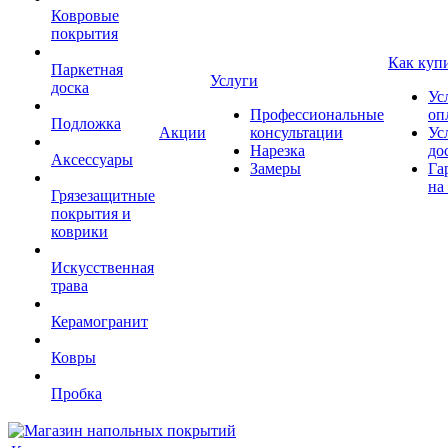
Ковровые
покрытия
Как куп
Паркетная
Услуги
доска
Ус
Профессиональные
оп
Подложка
Акции
консультации
Ус
Нарезка
до
Аксессуары
Замеры
Га
на
Грязезащитные
покрытия и
коврики
Искусственная
трава
Керамогранит
Ковры
Пробка