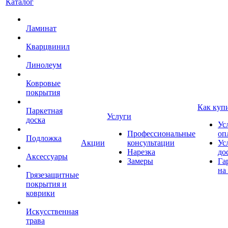
Каталог
Ламинат
Кварцвинил
Линолеум
Ковровые
покрытия
Как куп
Паркетная
Услуги
доска
Ус
Профессиональные
оп
Подложка
Акции
консультации
Ус
Нарезка
до
Аксессуары
Замеры
Га
на
Грязезащитные
покрытия и
коврики
Искусственная
трава