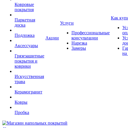
Ковровые
покрытия
Как куп
Паркетная
Услуги
доска
Ус
Профессиональные
оп
Подложка
Акции
консультации
Ус
Нарезка
до
Аксессуары
Замеры
Га
на
Грязезащитные
покрытия и
коврики
Искусственная
трава
Керамогранит
Ковры
Пробка