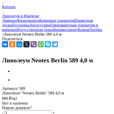
-
Каталог
-
Линолеум в Ижевске
Ламинат
Кварцвинил
Ковровые покрытия
Паркетная
доска
Подложка
Аксессуары
Грязезащитные покрытия и
коврики
Искусственная трава
Керамогранит
Ковры
Пробка
-
Линолеум Neotex Berlin 589 4,0 м
Поделиться
Линолеум Neotex Berlin 589 4,0 м
Артикул:
589
Линолеум "Neotex Berlin" 589 4,0 м
880
₽
/м2
Нет в наличии
Нашли дешевле?
-
+