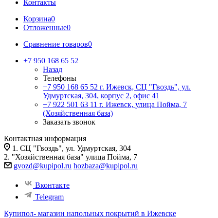
Контакты
Корзина
0
Отложенные
0
Сравнение товаров
0
+7 950 168 65 52
Назад
Телефоны
+7 950 168 65 52
г. Ижевск, СЦ "Гвоздь", ул.
Удмуртская, 304, корпус 2, офис 41
+7 922 501 63 11
г. Ижевск, улица Пойма, 7
(Хозяйственная база)
Заказать звонок
Контактная информация
1. СЦ "Гвоздь", ул. Удмуртская, 304
2. "Хозяйственная база" улица Пойма, 7
gvozd@kupipol.ru
hozbaza@kupipol.ru
Вконтакте
Telegram
Купипол- магазин напольных покрытий в Ижевске