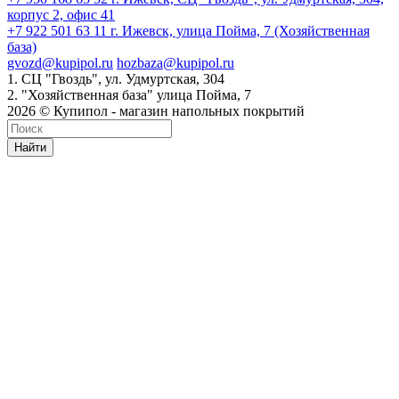
корпус 2, офис 41
+7 922 501 63 11
г. Ижевск, улица Пойма, 7 (Хозяйственная
база)
gvozd@kupipol.ru
hozbaza@kupipol.ru
1. СЦ "Гвоздь", ул. Удмуртская, 304
2. "Хозяйственная база" улица Пойма, 7
2026 © Купипол - магазин напольных покрытий
Найти