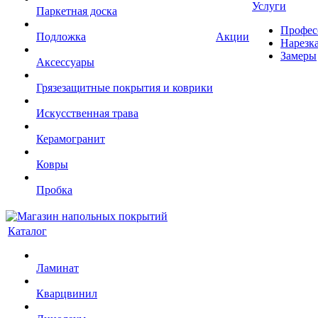
Услуги
Паркетная доска
Профес
Подложка
Акции
Нарезк
Замеры
Аксессуары
Грязезащитные покрытия и коврики
Искусственная трава
Керамогранит
Ковры
Пробка
Каталог
Ламинат
Кварцвинил