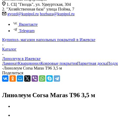
1. СЦ "Гвоздь", ул. Удмуртская, 304
2. "Хозяйственная база" улица Пойма, 7
gvozd@kupipol.ru
hozbaza@kupipol.ru
Вконтакте
Telegram
Купипол- магазин напольных покрытий в Ижевске
-
Каталог
-
Линолеум в Ижевске
Ламинат
Кварцвинил
Ковровые покрытия
Паркетная доска
Подл
-
Линолеум Corsa Maras T96 3,5 м
Поделиться
Линолеум Corsa Maras T96 3,5 м