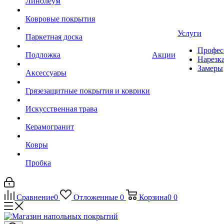
Линолеум
Ковровые покрытия
Услуги
Паркетная доска
Профес
Подложка
Акции
Нарезк
Замеры
Аксессуары
Грязезащитные покрытия и коврики
Искусственная трава
Керамогранит
Ковры
Пробка
Сравнение
0
Отложенные
0
Корзина
0
0