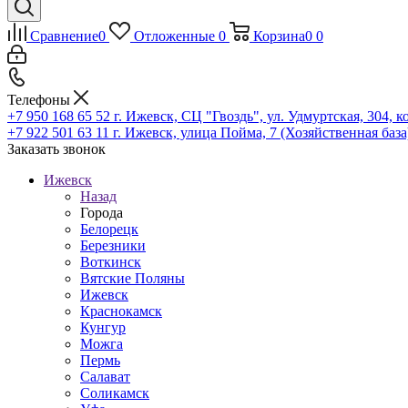
Сравнение
0
Отложенные
0
Корзина
0
0
Телефоны
+7 950 168 65 52
г. Ижевск, СЦ "Гвоздь", ул. Удмуртская, 304, к
+7 922 501 63 11
г. Ижевск, улица Пойма, 7 (Хозяйственная база
Заказать звонок
Ижевск
Назад
Города
Белорецк
Березники
Воткинск
Вятские Поляны
Ижевск
Краснокамск
Кунгур
Можга
Пермь
Салават
Соликамск