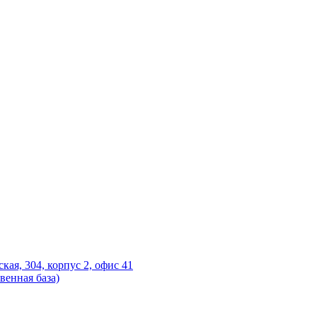
ская, 304, корпус 2, офис 41
венная база)