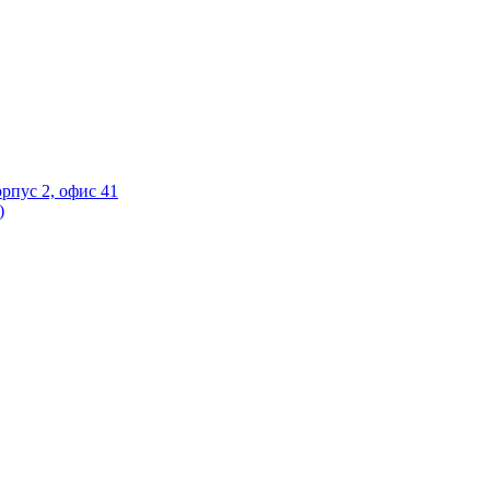
орпус 2, офис 41
)