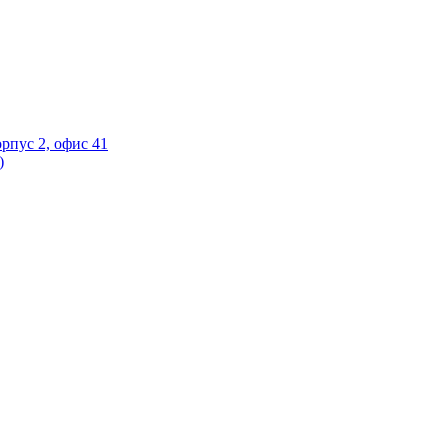
орпус 2, офис 41
)