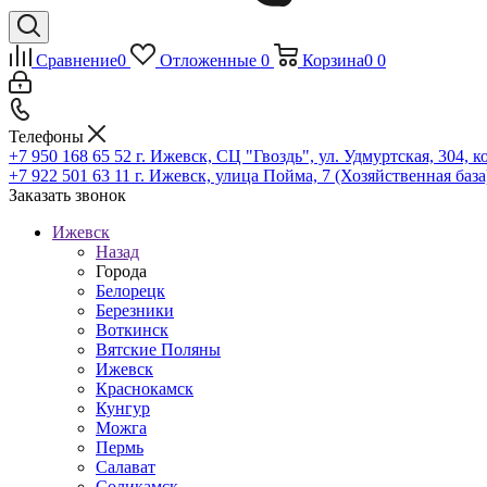
Сравнение
0
Отложенные
0
Корзина
0
0
Телефоны
+7 950 168 65 52
г. Ижевск, СЦ "Гвоздь", ул. Удмуртская, 304, к
+7 922 501 63 11
г. Ижевск, улица Пойма, 7 (Хозяйственная база
Заказать звонок
Ижевск
Назад
Города
Белорецк
Березники
Воткинск
Вятские Поляны
Ижевск
Краснокамск
Кунгур
Можга
Пермь
Салават
Соликамск