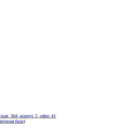
ская, 304, корпус 2, офис 41
венная база)