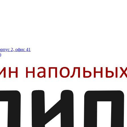
орпус 2, офис 41
)