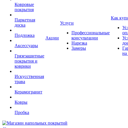
Ковровые
покрытия
Как куп
Паркетная
Услуги
доска
Ус
Профессиональные
оп
Подложка
Акции
консультации
Ус
Нарезка
до
Аксессуары
Замеры
Га
на
Грязезащитные
покрытия и
коврики
Искусственная
трава
Керамогранит
Ковры
Пробка