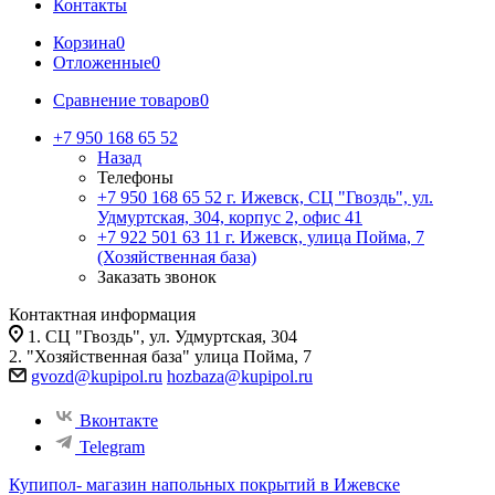
Контакты
Корзина
0
Отложенные
0
Сравнение товаров
0
+7 950 168 65 52
Назад
Телефоны
+7 950 168 65 52
г. Ижевск, СЦ "Гвоздь", ул.
Удмуртская, 304, корпус 2, офис 41
+7 922 501 63 11
г. Ижевск, улица Пойма, 7
(Хозяйственная база)
Заказать звонок
Контактная информация
1. СЦ "Гвоздь", ул. Удмуртская, 304
2. "Хозяйственная база" улица Пойма, 7
gvozd@kupipol.ru
hozbaza@kupipol.ru
Вконтакте
Telegram
Купипол- магазин напольных покрытий в Ижевске