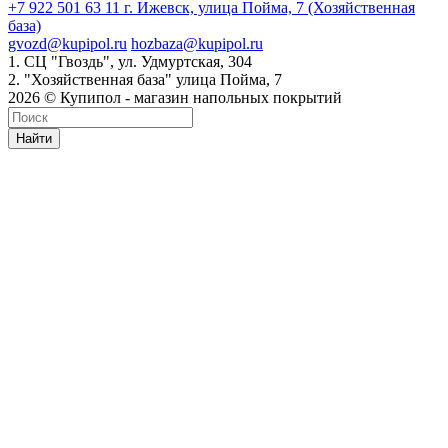
+7 922 501 63 11
г. Ижевск, улица Пойма, 7 (Хозяйственная
база)
gvozd@kupipol.ru
hozbaza@kupipol.ru
1. СЦ "Гвоздь", ул. Удмуртская, 304
2. "Хозяйственная база" улица Пойма, 7
2026 © Купипол - магазин напольных покрытий
Найти