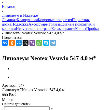
-
Каталог
-
Линолеум в Ижевске
Ламинат
Кварцвинил
Ковровые покрытия
Паркетная
доска
Подложка
Аксессуары
Грязезащитные покрытия и
коврики
Искусственная трава
Керамогранит
Ковры
Пробка
-
Линолеум Neotex Vesuvio 547 4,0 м*
Поделиться
Линолеум Neotex Vesuvio 547 4,0 м*
Артикул:
547
Линолеум "Neotex Vesuvio" 547 4,0 м
880
₽
/м2
Много
Нашли дешевле?
-
+