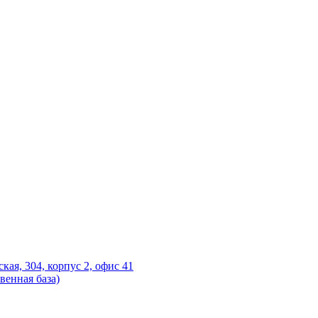
ская, 304, корпус 2, офис 41
венная база)