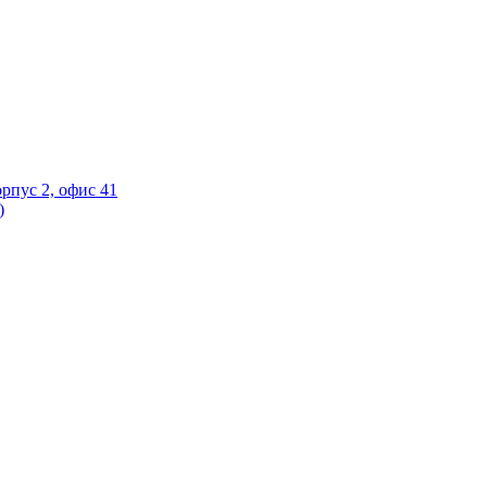
орпус 2, офис 41
)