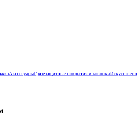
ожка
Аксессуары
Грязезащитные покрытия и коврики
Искусственн
м