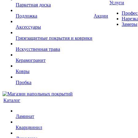
Услуги
Паркетная доска
Профес
Подложка
Акции
Нарезк
Замеры
Аксессуары
Грязезащитные покрытия и коврики
Искусственная трава
Керамогранит
Ковры
Пробка
Каталог
Ламинат
Кварцвинил