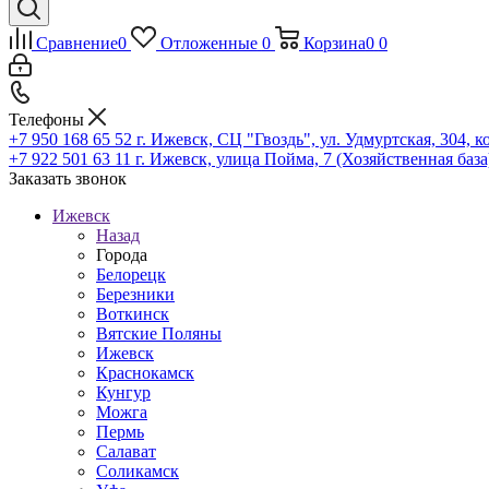
Сравнение
0
Отложенные
0
Корзина
0
0
Телефоны
+7 950 168 65 52
г. Ижевск, СЦ "Гвоздь", ул. Удмуртская, 304, к
+7 922 501 63 11
г. Ижевск, улица Пойма, 7 (Хозяйственная база
Заказать звонок
Ижевск
Назад
Города
Белорецк
Березники
Воткинск
Вятские Поляны
Ижевск
Краснокамск
Кунгур
Можга
Пермь
Салават
Соликамск