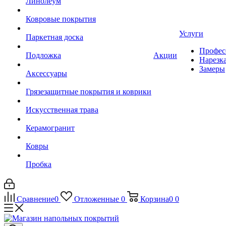
Линолеум
Ковровые покрытия
Услуги
Паркетная доска
Профес
Подложка
Акции
Нарезк
Замеры
Аксессуары
Грязезащитные покрытия и коврики
Искусственная трава
Керамогранит
Ковры
Пробка
Сравнение
0
Отложенные
0
Корзина
0
0