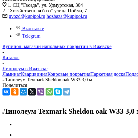
1. СЦ "Гвоздь", ул. Удмуртская, 304
2. "Хозяйственная база" улица Пойма, 7
gvozd@kupipol.ru
hozbaza@kupipol.ru
Вконтакте
Telegram
Купипол- магазин напольных покрытий в Ижевске
-
Каталог
-
Линолеум в Ижевске
Ламинат
Кварцвинил
Ковровые покрытия
Паркетная доска
Подл
-
Линолеум Texmark Sheldon oak W33 3,0 м
Поделиться
Линолеум Texmark Sheldon oak W33 3,0 