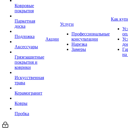
Ковровые
покрытия
Как куп
Паркетная
Услуги
доска
Ус
Профессиональные
оп
Подложка
Акции
консультации
Ус
Нарезка
до
Аксессуары
Замеры
Га
на
Грязезащитные
покрытия и
коврики
Искусственная
трава
Керамогранит
Ковры
Пробка