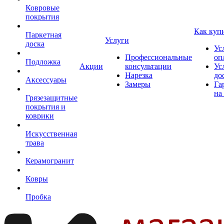
Ковровые
покрытия
Как куп
Паркетная
Услуги
доска
Ус
Профессиональные
оп
Подложка
Акции
консультации
Ус
Нарезка
до
Аксессуары
Замеры
Га
на
Грязезащитные
покрытия и
коврики
Искусственная
трава
Керамогранит
Ковры
Пробка