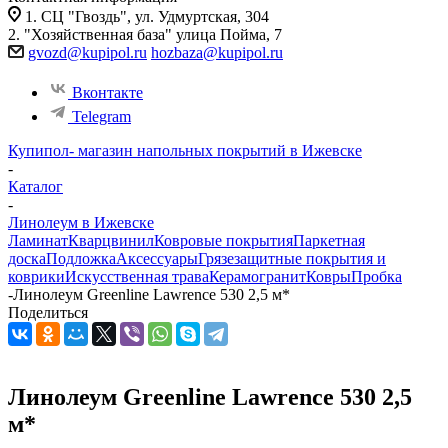
1. СЦ "Гвоздь", ул. Удмуртская, 304
2. "Хозяйственная база" улица Пойма, 7
gvozd@kupipol.ru
hozbaza@kupipol.ru
Вконтакте
Telegram
Купипол- магазин напольных покрытий в Ижевске
-
Каталог
-
Линолеум в Ижевске
Ламинат
Кварцвинил
Ковровые покрытия
Паркетная
доска
Подложка
Аксессуары
Грязезащитные покрытия и
коврики
Искусственная трава
Керамогранит
Ковры
Пробка
-
Линолеум Greenline Lawrence 530 2,5 м*
Поделиться
Линолеум Greenline Lawrence 530 2,5
м*