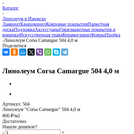
-
Каталог
-
Линолеум в Ижевске
Ламинат
Кварцвинил
Ковровые покрытия
Паркетная
доска
Подложка
Аксессуары
Грязезащитные покрытия и
коврики
Искусственная трава
Керамогранит
Ковры
Пробка
-
Линолеум Corsa Camargue 504 4,0 м
Поделиться
Линолеум Corsa Camargue 504 4,0 м
Артикул:
504
Линолеум "Corsa Camargue" 504 4,0 м
800
₽
/м2
Достаточно
Нашли дешевле?
-
+