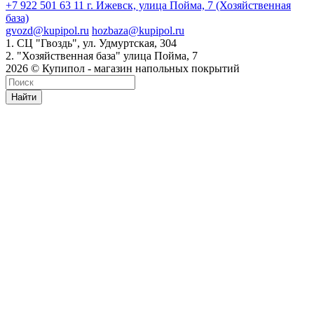
+7 922 501 63 11
г. Ижевск, улица Пойма, 7 (Хозяйственная
база)
gvozd@kupipol.ru
hozbaza@kupipol.ru
1. СЦ "Гвоздь", ул. Удмуртская, 304
2. "Хозяйственная база" улица Пойма, 7
2026 © Купипол - магазин напольных покрытий
Найти