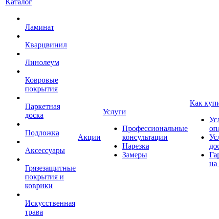
Каталог
Ламинат
Кварцвинил
Линолеум
Ковровые
покрытия
Как куп
Паркетная
Услуги
доска
Ус
Профессиональные
оп
Подложка
Акции
консультации
Ус
Нарезка
до
Аксессуары
Замеры
Га
на
Грязезащитные
покрытия и
коврики
Искусственная
трава