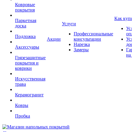
Ковровые
покрытия
Как куп
Паркетная
Услуги
доска
Ус
Профессиональные
оп
Подложка
Акции
консультации
Ус
Нарезка
до
Аксессуары
Замеры
Га
на
Грязезащитные
покрытия и
коврики
Искусственная
трава
Керамогранит
Ковры
Пробка