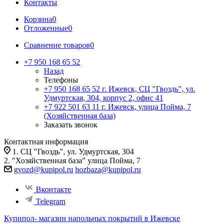
Контакты
Корзина
0
Отложенные
0
Сравнение товаров
0
+7 950 168 65 52
Назад
Телефоны
+7 950 168 65 52
г. Ижевск, СЦ "Гвоздь", ул.
Удмуртская, 304, корпус 2, офис 41
+7 922 501 63 11
г. Ижевск, улица Пойма, 7
(Хозяйственная база)
Заказать звонок
Контактная информация
1. СЦ "Гвоздь", ул. Удмуртская, 304
2. "Хозяйственная база" улица Пойма, 7
gvozd@kupipol.ru
hozbaza@kupipol.ru
Вконтакте
Telegram
Купипол- магазин напольных покрытий в Ижевске