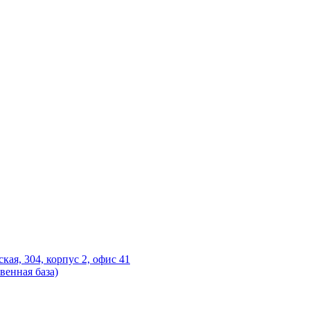
ская, 304, корпус 2, офис 41
венная база)