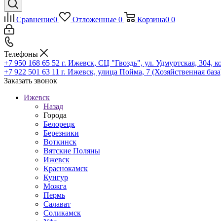
Сравнение
0
Отложенные
0
Корзина
0
0
Телефоны
+7 950 168 65 52
г. Ижевск, СЦ "Гвоздь", ул. Удмуртская, 304, к
+7 922 501 63 11
г. Ижевск, улица Пойма, 7 (Хозяйственная база
Заказать звонок
Ижевск
Назад
Города
Белорецк
Березники
Воткинск
Вятские Поляны
Ижевск
Краснокамск
Кунгур
Можга
Пермь
Салават
Соликамск