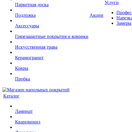
Услуги
Паркетная доска
Профес
Подложка
Акции
Нарезк
Замеры
Аксессуары
Грязезащитные покрытия и коврики
Искусственная трава
Керамогранит
Ковры
Пробка
Каталог
Ламинат
Кварцвинил