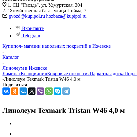
1. СЦ "Гвоздь", ул. Удмуртская, 304
2. "Хозяйственная база" улица Пойма, 7
gvozd@kupipol.ru
hozbaza@kupipol.ru
Вконтакте
Telegram
Купипол- магазин напольных покрытий в Ижевске
-
Каталог
-
Линолеум в Ижевске
Ламинат
Кварцвинил
Ковровые покрытия
Паркетная доска
Подл
-
Линолеум Texmark Tristan W46 4,0 м
Поделиться
Линолеум Texmark Tristan W46 4,0 м