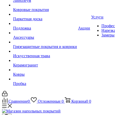
Линолеум
Ковровые покрытия
Услуги
Паркетная доска
Профес
Подложка
Акции
Нарезк
Замеры
Аксессуары
Грязезащитные покрытия и коврики
Искусственная трава
Керамогранит
Ковры
Пробка
Сравнение
0
Отложенные
0
Корзина
0
0