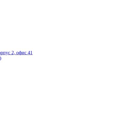
орпус 2, офис 41
)