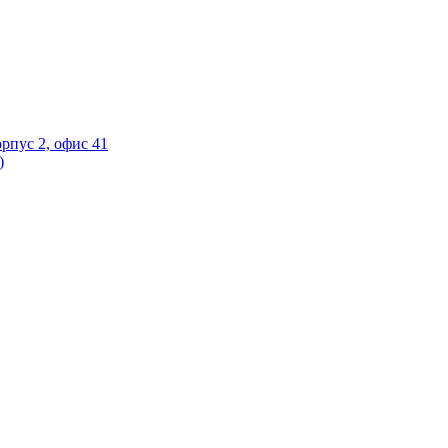
орпус 2, офис 41
)