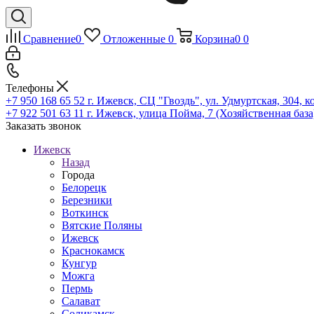
Сравнение
0
Отложенные
0
Корзина
0
0
Телефоны
+7 950 168 65 52
г. Ижевск, СЦ "Гвоздь", ул. Удмуртская, 304, к
+7 922 501 63 11
г. Ижевск, улица Пойма, 7 (Хозяйственная база
Заказать звонок
Ижевск
Назад
Города
Белорецк
Березники
Воткинск
Вятские Поляны
Ижевск
Краснокамск
Кунгур
Можга
Пермь
Салават
Соликамск