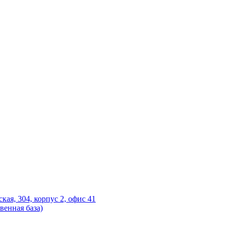
ская, 304, корпус 2, офис 41
венная база)