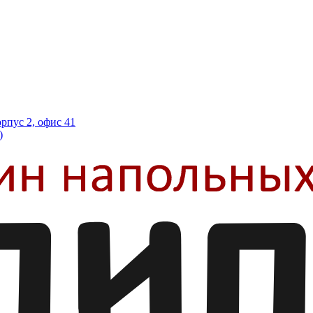
орпус 2, офис 41
)