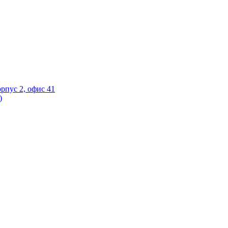
орпус 2, офис 41
)