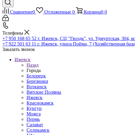
Сравнение
0
Отложенные
0
Корзина
0
0
Телефоны
+7 950 168 65 52
г. Ижевск, СЦ "Гвоздь", ул. Удмуртская, 304, к
+7 922 501 63 11
г. Ижевск, улица Пойма, 7 (Хозяйственная база
Заказать звонок
Ижевск
Назад
Города
Белорецк
Березники
Воткинск
Вятские Поляны
Ижевск
Краснокамск
Кунгур
Можга
Пермь
Салават
Соликамск