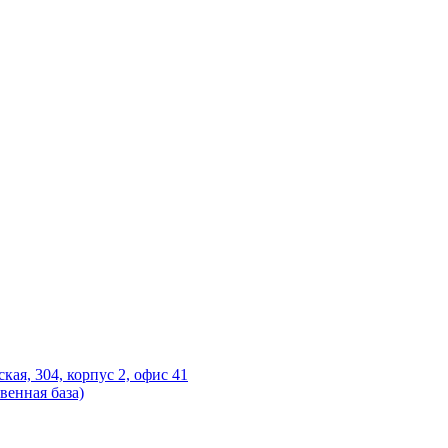
ская, 304, корпус 2, офис 41
венная база)