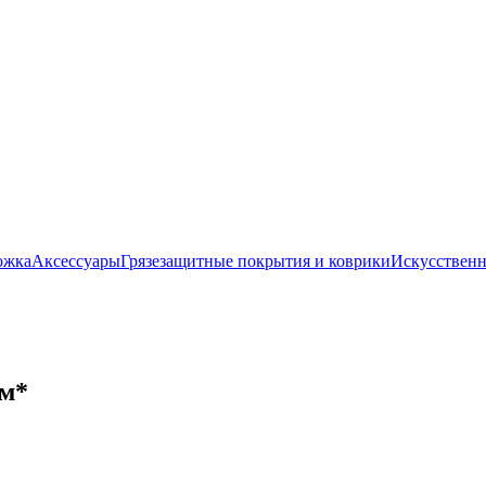
ожка
Аксессуары
Грязезащитные покрытия и коврики
Искусственн
 м*