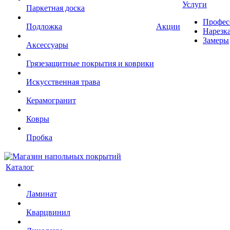
Услуги
Паркетная доска
Профес
Подложка
Акции
Нарезк
Замеры
Аксессуары
Грязезащитные покрытия и коврики
Искусственная трава
Керамогранит
Ковры
Пробка
Каталог
Ламинат
Кварцвинил