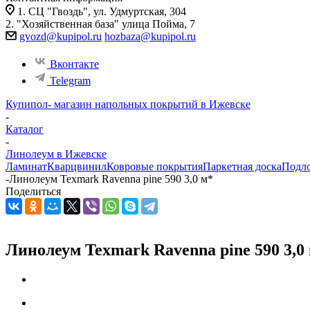
1. СЦ "Гвоздь", ул. Удмуртская, 304
2. "Хозяйственная база" улица Пойма, 7
gvozd@kupipol.ru
hozbaza@kupipol.ru
Вконтакте
Telegram
Купипол- магазин напольных покрытий в Ижевске
-
Каталог
-
Линолеум в Ижевске
Ламинат
Кварцвинил
Ковровые покрытия
Паркетная доска
Подл
-
Линолеум Texmark Ravenna pine 590 3,0 м*
Поделиться
Линолеум Texmark Ravenna pine 590 3,0