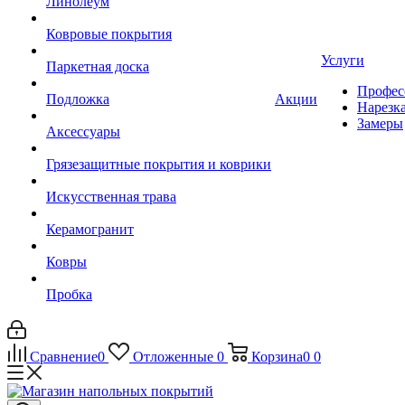
Линолеум
Ковровые покрытия
Услуги
Паркетная доска
Профес
Подложка
Акции
Нарезк
Замеры
Аксессуары
Грязезащитные покрытия и коврики
Искусственная трава
Керамогранит
Ковры
Пробка
Сравнение
0
Отложенные
0
Корзина
0
0