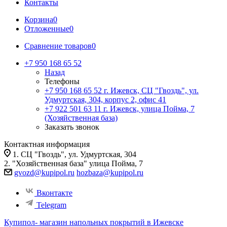
Контакты
Корзина
0
Отложенные
0
Сравнение товаров
0
+7 950 168 65 52
Назад
Телефоны
+7 950 168 65 52
г. Ижевск, СЦ "Гвоздь", ул.
Удмуртская, 304, корпус 2, офис 41
+7 922 501 63 11
г. Ижевск, улица Пойма, 7
(Хозяйственная база)
Заказать звонок
Контактная информация
1. СЦ "Гвоздь", ул. Удмуртская, 304
2. "Хозяйственная база" улица Пойма, 7
gvozd@kupipol.ru
hozbaza@kupipol.ru
Вконтакте
Telegram
Купипол- магазин напольных покрытий в Ижевске