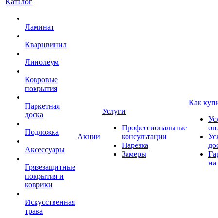
Каталог
Ламинат
Кварцвинил
Линолеум
Ковровые
покрытия
Как куп
Паркетная
Услуги
доска
Ус
Профессиональные
оп
Подложка
Акции
консультации
Ус
Нарезка
до
Аксессуары
Замеры
Га
на
Грязезащитные
покрытия и
коврики
Искусственная
трава