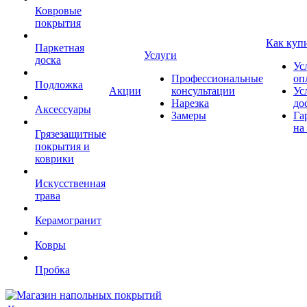
Ковровые
покрытия
Как куп
Паркетная
Услуги
доска
Ус
Профессиональные
оп
Подложка
Акции
консультации
Ус
Нарезка
до
Аксессуары
Замеры
Га
на
Грязезащитные
покрытия и
коврики
Искусственная
трава
Керамогранит
Ковры
Пробка