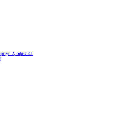
орпус 2, офис 41
)