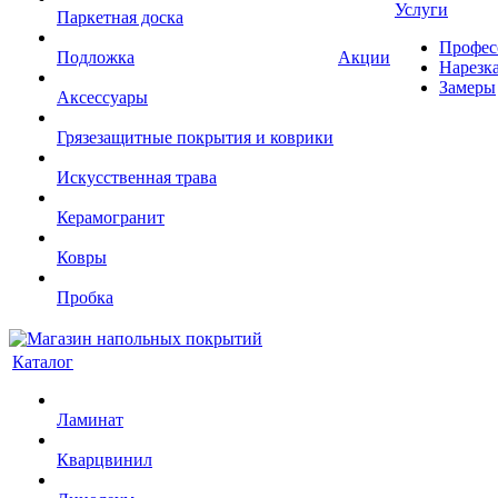
Услуги
Паркетная доска
Профес
Подложка
Акции
Нарезк
Замеры
Аксессуары
Грязезащитные покрытия и коврики
Искусственная трава
Керамогранит
Ковры
Пробка
Каталог
Ламинат
Кварцвинил