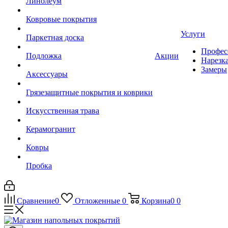
Линолеум
Ковровые покрытия
Услуги
Паркетная доска
Профес
Подложка
Акции
Нарезк
Замеры
Аксессуары
Грязезащитные покрытия и коврики
Искусственная трава
Керамогранит
Ковры
Пробка
Сравнение
0
Отложенные
0
Корзина
0
0