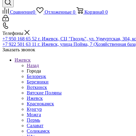
Сравнение
0
Отложенные
0
Корзина
0
0
Телефоны
+7 950 168 65 52
г. Ижевск, СЦ "Гвоздь", ул. Удмуртская, 304, к
+7 922 501 63 11
г. Ижевск, улица Пойма, 7 (Хозяйственная база
Заказать звонок
Ижевск
Назад
Города
Белорецк
Березники
Воткинск
Вятские Поляны
Ижевск
Краснокамск
Кунгур
Можга
Пермь
Салават
Соликамск