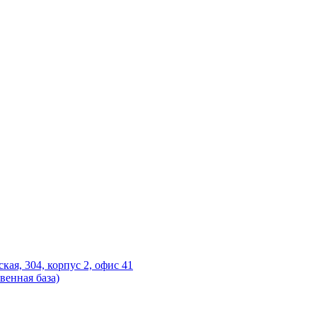
ская, 304, корпус 2, офис 41
венная база)