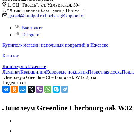
1. СЦ "Гвоздь", ул. Удмуртская, 304
2. "Хозяйственная база" улица Пойма, 7
gvozd@kupipol.ru
hozbaza@kupipol.ru
Вконтакте
Telegram
Купипол- магазин напольных покрытий в Ижевске
-
Каталог
-
Линолеум в Ижевске
Ламинат
Кварцвинил
Ковровые покрытия
Паркетная доска
Подл
-
Линолеум Greenline Cherbourg oak W32 2,5 м
Поделиться
Линолеум Greenline Cherbourg oak W32 