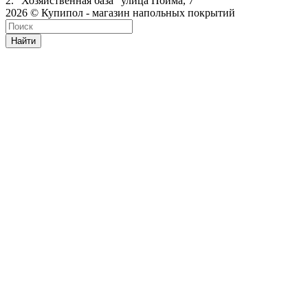
2. "Хозяйственная база" улица Пойма, 7
2026 © Купипол - магазин напольных покрытий
Найти