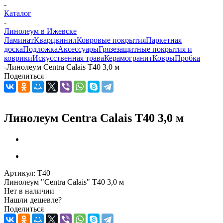
-
Каталог
-
Линолеум в Ижевске
Ламинат
Кварцвинил
Ковровые покрытия
Паркетная
доска
Подложка
Аксессуары
Грязезащитные покрытия и
коврики
Искусственная трава
Керамогранит
Ковры
Пробка
-
Линолеум Centra Calais T40 3,0 м
Поделиться
Линолеум Centra Calais T40 3,0 м
Артикул:
T40
Линолеум "Centra Calais" T40 3,0 м
Нет в наличии
Нашли дешевле?
Поделиться