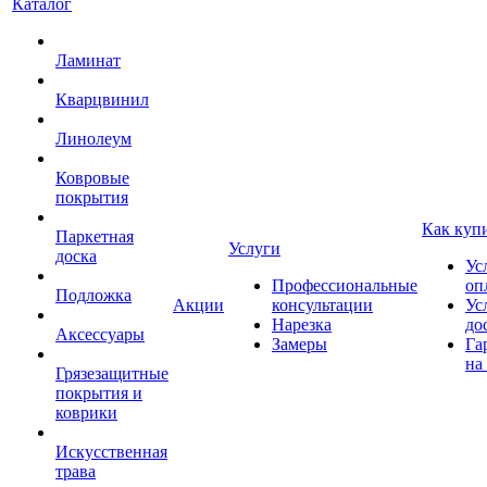
Каталог
Ламинат
Кварцвинил
Линолеум
Ковровые
покрытия
Как куп
Паркетная
Услуги
доска
Ус
Профессиональные
оп
Подложка
Акции
консультации
Ус
Нарезка
до
Аксессуары
Замеры
Га
на
Грязезащитные
покрытия и
коврики
Искусственная
трава