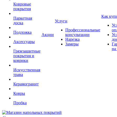
Ковровые
покрытия
Как куп
Паркетная
Услуги
доска
Ус
Профессиональные
оп
Подложка
Акции
консультации
Ус
Нарезка
до
Аксессуары
Замеры
Га
на
Грязезащитные
покрытия и
коврики
Искусственная
трава
Керамогранит
Ковры
Пробка