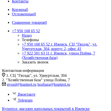
Контакты
Корзина
0
Отложенные
0
Сравнение товаров
0
+7 950 168 65 52
Назад
Телефоны
+7 950 168 65 52
г. Ижевск, СЦ "Гвоздь", ул.
Удмуртская, 304, корпус 2, офис 41
+7 922 501 63 11
г. Ижевск, улица Пойма, 7
(Хозяйственная база)
Заказать звонок
Контактная информация
1. СЦ "Гвоздь", ул. Удмуртская, 304
2. "Хозяйственная база" улица Пойма, 7
gvozd@kupipol.ru
hozbaza@kupipol.ru
Вконтакте
Telegram
Купипол- магазин напольных покрытий в Ижевске