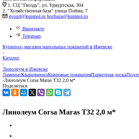
1. СЦ "Гвоздь", ул. Удмуртская, 304
2. "Хозяйственная база" улица Пойма, 7
gvozd@kupipol.ru
hozbaza@kupipol.ru
Вконтакте
Telegram
Купипол- магазин напольных покрытий в Ижевске
-
Каталог
-
Линолеум в Ижевске
Ламинат
Кварцвинил
Ковровые покрытия
Паркетная доска
Подл
-
Линолеум Corsa Maras T32 2,0 м*
Поделиться
Линолеум Corsa Maras T32 2,0 м*