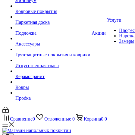
Линолеум
Ковровые покрытия
Услуги
Паркетная доска
Профес
Подложка
Акции
Нарезк
Замеры
Аксессуары
Грязезащитные покрытия и коврики
Искусственная трава
Керамогранит
Ковры
Пробка
Сравнение
0
Отложенные
0
Корзина
0
0