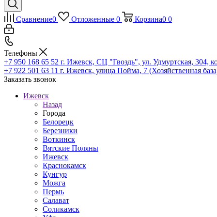
Сравнение
0
Отложенные
0
Корзина
0
0
Телефоны
+7 950 168 65 52
г. Ижевск, СЦ "Гвоздь", ул. Удмуртская, 304, к
+7 922 501 63 11
г. Ижевск, улица Пойма, 7 (Хозяйственная база
Заказать звонок
Ижевск
Назад
Города
Белорецк
Березники
Воткинск
Вятские Поляны
Ижевск
Краснокамск
Кунгур
Можга
Пермь
Салават
Соликамск