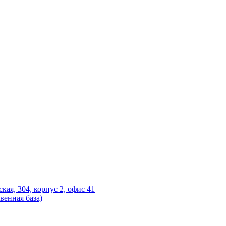
ская, 304, корпус 2, офис 41
венная база)