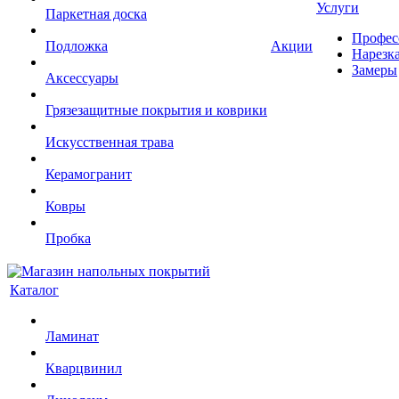
Услуги
Паркетная доска
Профес
Подложка
Акции
Нарезк
Замеры
Аксессуары
Грязезащитные покрытия и коврики
Искусственная трава
Керамогранит
Ковры
Пробка
Каталог
Ламинат
Кварцвинил