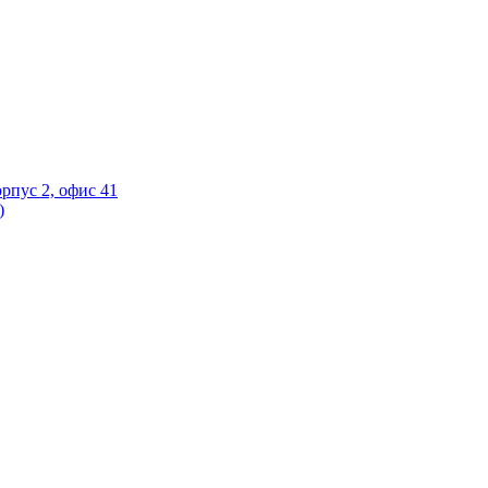
орпус 2, офис 41
)