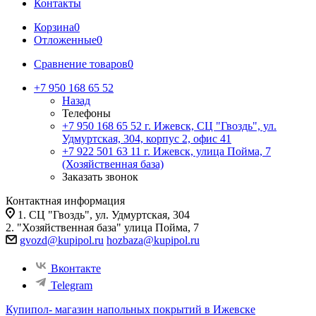
Контакты
Корзина
0
Отложенные
0
Сравнение товаров
0
+7 950 168 65 52
Назад
Телефоны
+7 950 168 65 52
г. Ижевск, СЦ "Гвоздь", ул.
Удмуртская, 304, корпус 2, офис 41
+7 922 501 63 11
г. Ижевск, улица Пойма, 7
(Хозяйственная база)
Заказать звонок
Контактная информация
1. СЦ "Гвоздь", ул. Удмуртская, 304
2. "Хозяйственная база" улица Пойма, 7
gvozd@kupipol.ru
hozbaza@kupipol.ru
Вконтакте
Telegram
Купипол- магазин напольных покрытий в Ижевске