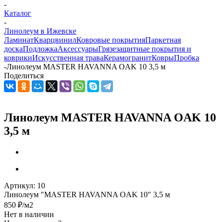
-
Каталог
-
Линолеум в Ижевске
Ламинат
Кварцвинил
Ковровые покрытия
Паркетная
доска
Подложка
Аксессуары
Грязезащитные покрытия и
коврики
Искусственная трава
Керамогранит
Ковры
Пробка
-
Линолеум MASTER HAVANNA OAK 10 3,5 м
Поделиться
Линолеум MASTER HAVANNA OAK 10
3,5 м
Артикул:
10
Линолеум "MASTER HAVANNA OAK 10" 3,5 м
850
₽
/м2
Нет в наличии