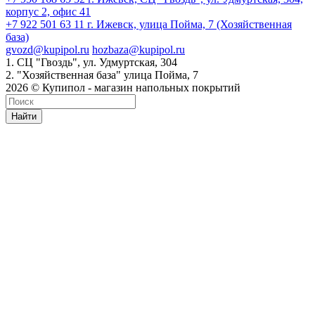
корпус 2, офис 41
+7 922 501 63 11
г. Ижевск, улица Пойма, 7 (Хозяйственная
база)
gvozd@kupipol.ru
hozbaza@kupipol.ru
1. СЦ "Гвоздь", ул. Удмуртская, 304
2. "Хозяйственная база" улица Пойма, 7
2026 © Купипол - магазин напольных покрытий
Найти