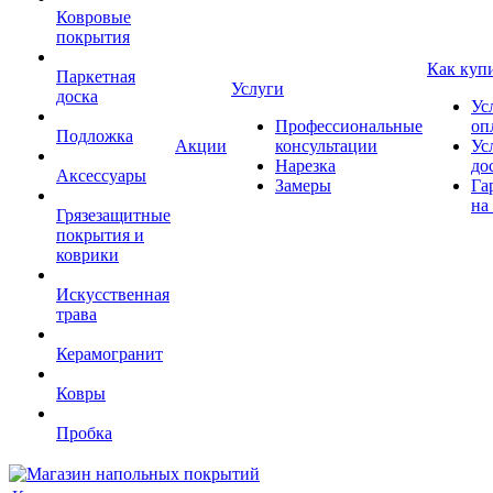
Ковровые
покрытия
Как куп
Паркетная
Услуги
доска
Ус
Профессиональные
оп
Подложка
Акции
консультации
Ус
Нарезка
до
Аксессуары
Замеры
Га
на
Грязезащитные
покрытия и
коврики
Искусственная
трава
Керамогранит
Ковры
Пробка