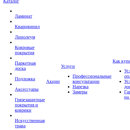
Каталог
Ламинат
Кварцвинил
Линолеум
Ковровые
покрытия
Как куп
Паркетная
Услуги
доска
Ус
Профессиональные
оп
Подложка
Акции
консультации
Ус
Нарезка
до
Аксессуары
Замеры
Га
на
Грязезащитные
покрытия и
коврики
Искусственная
трава