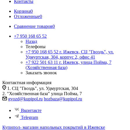
Контакты
Корзина
0
Отложенные
0
Сравнение товаров
0
+7 950 168 65 52
Назад
Телефоны
+7 950 168 65 52
г. Ижевск, СЦ "Гвоздь", ул.
Удмуртская, 304, корпус 2, офис 41
+7 922 501 63 11
г. Ижевск, улица Пойма, 7
(Хозяйственная база)
Заказать звонок
Контактная информация
1. СЦ "Гвоздь", ул. Удмуртская, 304
2. "Хозяйственная база" улица Пойма, 7
gvozd@kupipol.ru
hozbaza@kupipol.ru
Вконтакте
Telegram
Купипол- магазин напольных покрытий в Ижевске