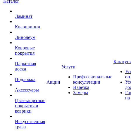
Каталог
Ламинат
Кварцвинил
Линолеум
Ковровые
покрытия
Как куп
Паркетная
Услуги
доска
Ус
Профессиональные
оп
Подложка
Акции
консультации
Ус
Нарезка
до
Аксессуары
Замеры
Га
на
Грязезащитные
покрытия и
коврики
Искусственная
трава