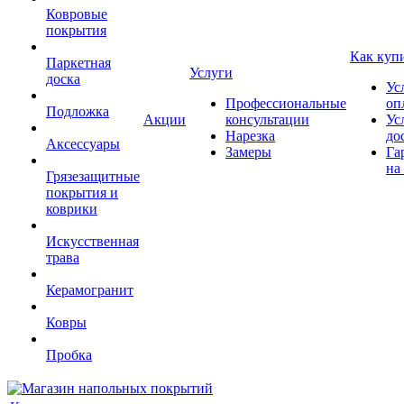
Ковровые
покрытия
Как куп
Паркетная
Услуги
доска
Ус
Профессиональные
оп
Подложка
Акции
консультации
Ус
Нарезка
до
Аксессуары
Замеры
Га
на
Грязезащитные
покрытия и
коврики
Искусственная
трава
Керамогранит
Ковры
Пробка