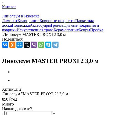
-
Каталог
-
Линолеум в Ижевске
Ламинат
Кварцвинил
Ковровые покрытия
Паркетная
доска
Подложка
Аксессуары
Грязезащитные покрытия и
коврики
Искусственная трава
Керамогранит
Ковры
Пробка
-
Линолеум MASTER PROXI 2 3,0 м
Поделиться
Линолеум MASTER PROXI 2 3,0 м
Артикул:
2
Линолеум "MASTER PROXI 2" 3,0 м
850
₽
/м2
Много
Нашли дешевле?
-
+