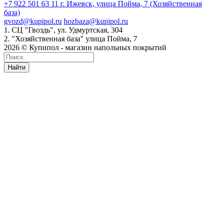
+7 922 501 63 11
г. Ижевск, улица Пойма, 7 (Хозяйственная
база)
gvozd@kupipol.ru
hozbaza@kupipol.ru
1. СЦ "Гвоздь", ул. Удмуртская, 304
2. "Хозяйственная база" улица Пойма, 7
2026 © Купипол - магазин напольных покрытий
Найти