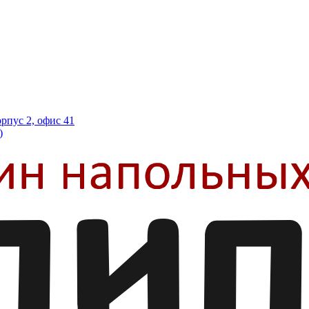
орпус 2, офис 41
)