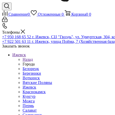
Сравнение
0
Отложенные
0
Корзина
0
0
Телефоны
+7 950 168 65 52
г. Ижевск, СЦ "Гвоздь", ул. Удмуртская, 304, к
+7 922 501 63 11
г. Ижевск, улица Пойма, 7 (Хозяйственная база
Заказать звонок
Ижевск
Назад
Города
Белорецк
Березники
Воткинск
Вятские Поляны
Ижевск
Краснокамск
Кунгур
Можга
Пермь
Салават
Соликамск