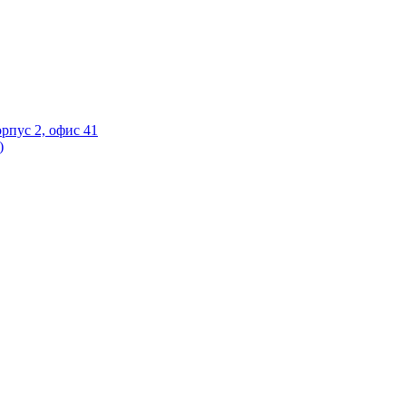
орпус 2, офис 41
)