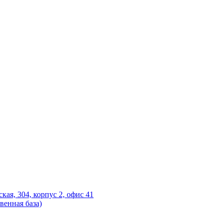
ская, 304, корпус 2, офис 41
венная база)