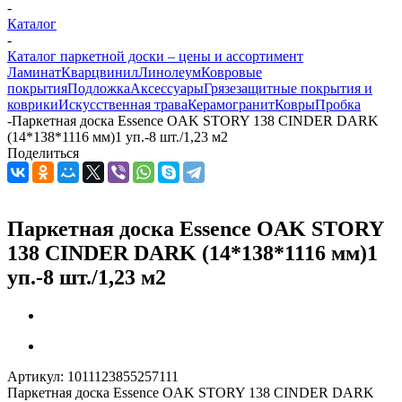
-
Каталог
-
Каталог паркетной доски – цены и ассортимент
Ламинат
Кварцвинил
Линолеум
Ковровые
покрытия
Подложка
Аксессуары
Грязезащитные покрытия и
коврики
Искусственная трава
Керамогранит
Ковры
Пробка
-
Паркетная доска Essence OAK STORY 138 CINDER DARK
(14*138*1116 мм)1 уп.-8 шт./1,23 м2
Поделиться
Паркетная доска Essence OAK STORY
138 CINDER DARK (14*138*1116 мм)1
уп.-8 шт./1,23 м2
Артикул:
1011123855257111
Паркетная доска Essence OAK STORY 138 CINDER DARK