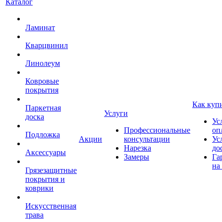
Каталог
Ламинат
Кварцвинил
Линолеум
Ковровые
покрытия
Как куп
Паркетная
Услуги
доска
Ус
Профессиональные
оп
Подложка
Акции
консультации
Ус
Нарезка
до
Аксессуары
Замеры
Га
на
Грязезащитные
покрытия и
коврики
Искусственная
трава