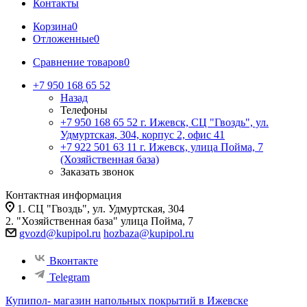
Контакты
Корзина
0
Отложенные
0
Сравнение товаров
0
+7 950 168 65 52
Назад
Телефоны
+7 950 168 65 52
г. Ижевск, СЦ "Гвоздь", ул.
Удмуртская, 304, корпус 2, офис 41
+7 922 501 63 11
г. Ижевск, улица Пойма, 7
(Хозяйственная база)
Заказать звонок
Контактная информация
1. СЦ "Гвоздь", ул. Удмуртская, 304
2. "Хозяйственная база" улица Пойма, 7
gvozd@kupipol.ru
hozbaza@kupipol.ru
Вконтакте
Telegram
Купипол- магазин напольных покрытий в Ижевске