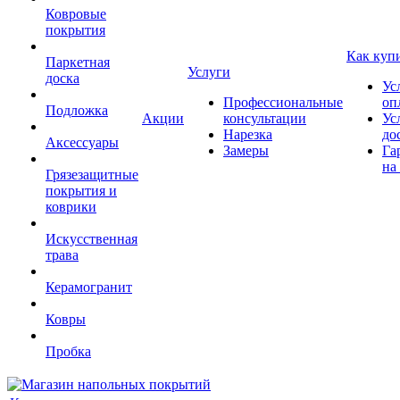
Ковровые
покрытия
Как куп
Паркетная
Услуги
доска
Ус
Профессиональные
оп
Подложка
Акции
консультации
Ус
Нарезка
до
Аксессуары
Замеры
Га
на
Грязезащитные
покрытия и
коврики
Искусственная
трава
Керамогранит
Ковры
Пробка