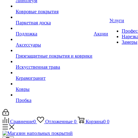
Линолеум
Ковровые покрытия
Услуги
Паркетная доска
Профес
Подложка
Акции
Нарезк
Замеры
Аксессуары
Грязезащитные покрытия и коврики
Искусственная трава
Керамогранит
Ковры
Пробка
Сравнение
0
Отложенные
0
Корзина
0
0