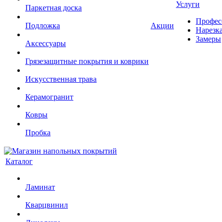
Услуги
Паркетная доска
Профес
Подложка
Акции
Нарезк
Замеры
Аксессуары
Грязезащитные покрытия и коврики
Искусственная трава
Керамогранит
Ковры
Пробка
Каталог
Ламинат
Кварцвинил