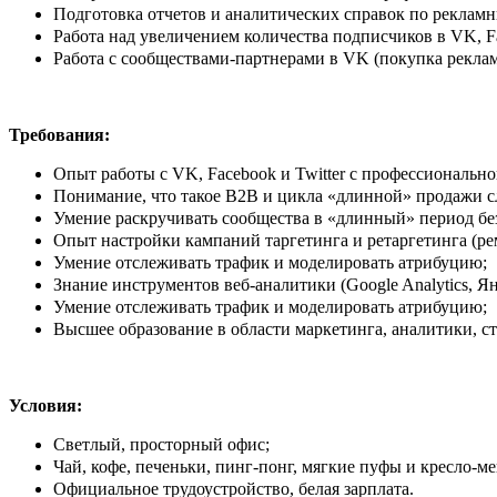
Подготовка отчетов и аналитических справок по реклам
Работа над увеличением количества подписчиков в VK, Fac
Работа с сообществами-партнерами в VK (покупка реклам
Требования:
Опыт работы с VK, Facebook и Twitter с профессиональной
Понимание, что такое В2В и цикла «длинной» продажи с
Умение раскручивать сообщества в «длинный» период бе
Опыт настройки кампаний таргетинга и ретаргетинга (ре
Умение отслеживать трафик и моделировать атрибуцию;
Знание инструментов веб-аналитики (Google Analytics, Я
Умение отслеживать трафик и моделировать атрибуцию;
Высшее образование в области маркетинга, аналитики, с
Условия:
Светлый, просторный офис;
Чай, кофе, печеньки, пинг-понг, мягкие пуфы и кресло-м
Официальное трудоустройство, белая зарплата.