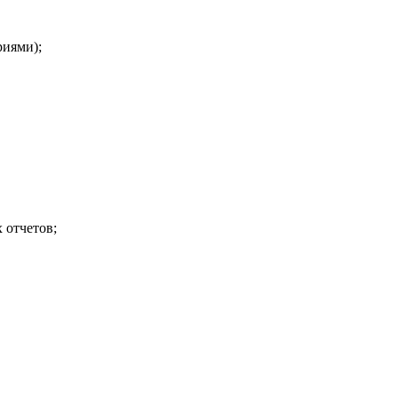
риями);
 отчетов;