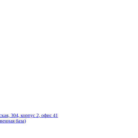
ская, 304, корпус 2, офис 41
венная база)