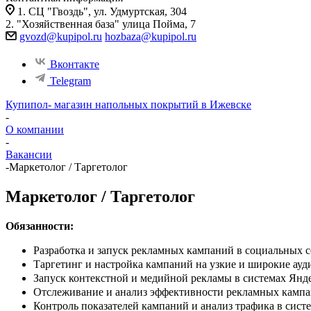
1. СЦ "Гвоздь", ул. Удмуртская, 304
2. "Хозяйственная база" улица Пойма, 7
gvozd@kupipol.ru
hozbaza@kupipol.ru
Вконтакте
Telegram
Купипол- магазин напольных покрытий в Ижевске
-
О компании
-
Вакансии
-
Маркетолог / Таргетолог
Маркетолог / Таргетолог
Обязанности:
Разработка и запуск рекламных кампаний в социальных с
Таргетинг и настройка кампаний на узкие и широкие ауд
Запуск контекстной и медийной рекламы в системах Янд
Отслеживание и анализ эффективности рекламных кампан
Контроль показателей кампаний и анализ трафика в систе