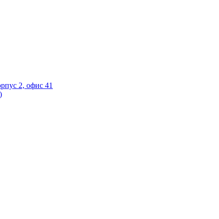
орпус 2, офис 41
)