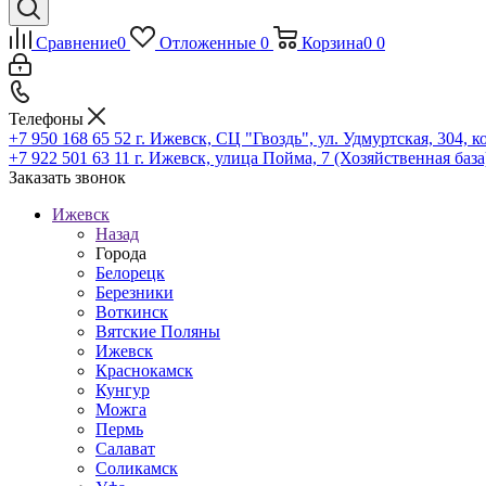
Сравнение
0
Отложенные
0
Корзина
0
0
Телефоны
+7 950 168 65 52
г. Ижевск, СЦ "Гвоздь", ул. Удмуртская, 304, к
+7 922 501 63 11
г. Ижевск, улица Пойма, 7 (Хозяйственная база
Заказать звонок
Ижевск
Назад
Города
Белорецк
Березники
Воткинск
Вятские Поляны
Ижевск
Краснокамск
Кунгур
Можга
Пермь
Салават
Соликамск