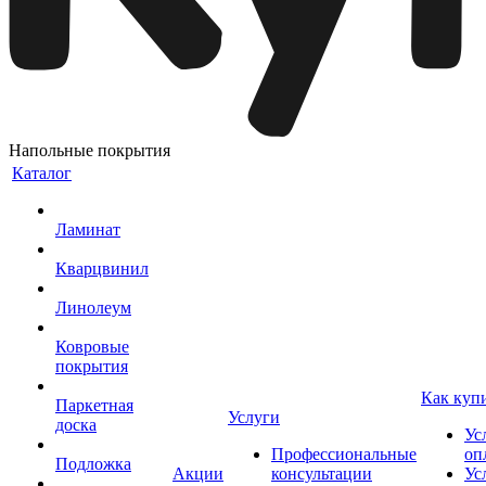
Напольные покрытия
Каталог
Ламинат
Кварцвинил
Линолеум
Ковровые
покрытия
Как куп
Паркетная
Услуги
доска
Ус
Профессиональные
оп
Подложка
Акции
консультации
Ус