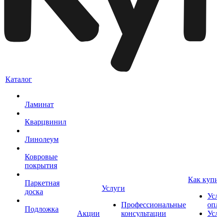
Каталог
Ламинат
Кварцвинил
Линолеум
Ковровые
покрытия
Как куп
Паркетная
Услуги
доска
Ус
Профессиональные
оп
Подложка
Акции
консультации
Ус