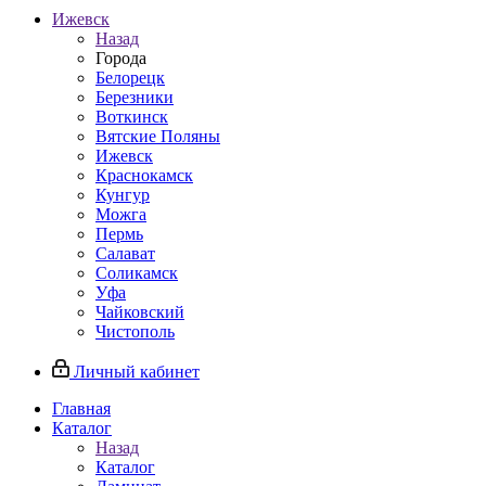
Ижевск
Назад
Города
Белорецк
Березники
Воткинск
Вятские Поляны
Ижевск
Краснокамск
Кунгур
Можга
Пермь
Салават
Соликамск
Уфа
Чайковский
Чистополь
Личный кабинет
Главная
Каталог
Назад
Каталог