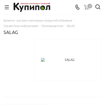
0
Купипол- магазин напольных покрытий в Ижевске
-
Справочная информация
-
Производители
-
SALAG
SALAG