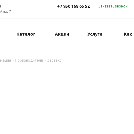
+7 950 168 65 52
4
Заказать звонок
ойма, 7
Каталог
Акции
Услуги
Как 
рмация
-
Производители
-
Зартекс