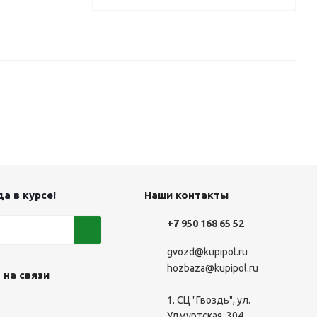
а в курсе!
Наши контакты
+7 950 168 65 52
gvozd@kupipol.ru
hozbaza@kupipol.ru
 на связи
1. СЦ "Гвоздь", ул.
Удмуртская, 304