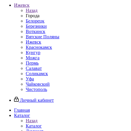
Ижевск
Назад
Города
Белорецк
Березники
Воткинск
Вятские Поляны
Ижевск
Краснокамск
Кунгур
Можга
Пермь
Салават
Соликамск
Уфа
Чайковский
Чистополь
Личный кабинет
Главная
Каталог
Назад
Каталог