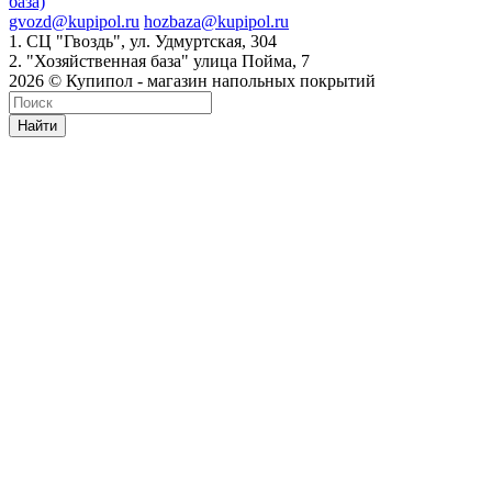
база)
gvozd@kupipol.ru
hozbaza@kupipol.ru
1. СЦ "Гвоздь", ул. Удмуртская, 304
2. "Хозяйственная база" улица Пойма, 7
2026 © Купипол - магазин напольных покрытий
Найти