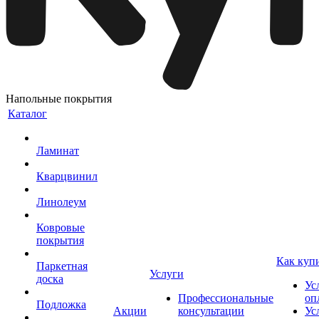
Напольные покрытия
Каталог
Ламинат
Кварцвинил
Линолеум
Ковровые
покрытия
Как куп
Паркетная
Услуги
доска
Ус
Профессиональные
оп
Подложка
Акции
консультации
Ус