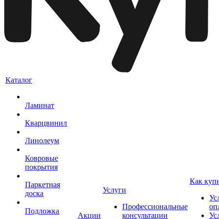
Каталог
Ламинат
Кварцвинил
Линолеум
Ковровые
покрытия
Как куп
Паркетная
Услуги
доска
Ус
Профессиональные
оп
Подложка
Акции
консультации
Ус