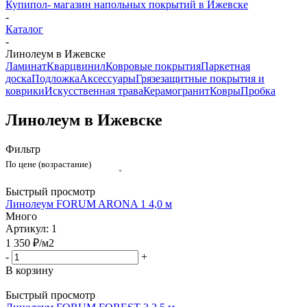
Купипол- магазин напольных покрытий в Ижевске
-
Каталог
-
Линолеум в Ижевске
Ламинат
Кварцвинил
Ковровые покрытия
Паркетная
доска
Подложка
Аксессуары
Грязезащитные покрытия и
коврики
Искусственная трава
Керамогранит
Ковры
Пробка
Линолеум в Ижевске
Фильтр
По цене (возрастание)
Быстрый просмотр
Линолеум FORUM ARONA 1 4,0 м
Много
Артикул: 1
1 350
₽
/м2
-
+
В корзину
Быстрый просмотр